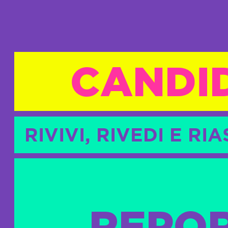
CANDID
RIVIVI, RIVEDI E R
REPO