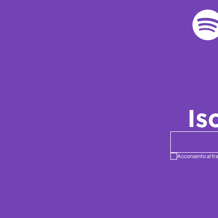
Is
Newsletter ema
Acconsento al tra