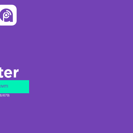
ter
IVITI
16/679)