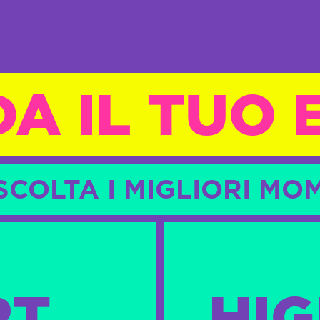
A IL TUO
IASCOLTA I MIGLIORI 
RT
HIG