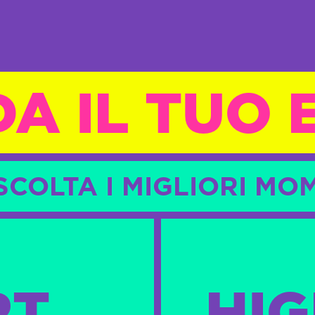
A IL TUO
IASCOLTA I MIGLIORI 
RT
HIG