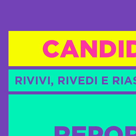
CANDID
RIVIVI, RIVEDI E R
REPO