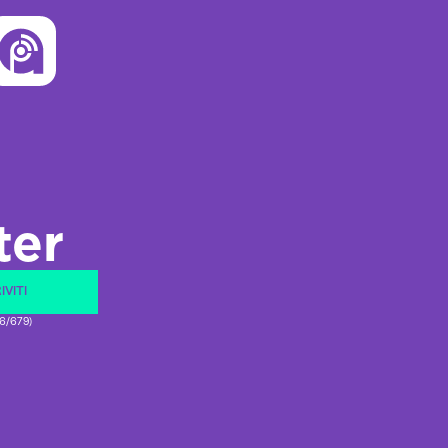
ter
IVITI
16/679)