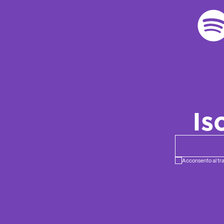
Is
Newsletter ema
Acconsento al tra